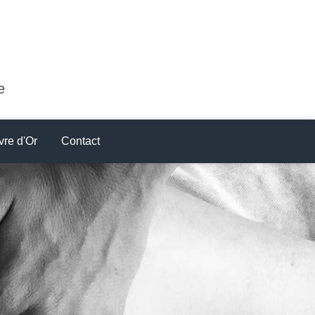
e
vre d'Or
Contact