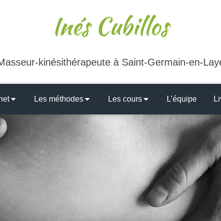
Inés Cubillos
Masseur-kinésithérapeute à Saint-Germain-en-Lay
net
Les méthodes
Les cours
L’équipe
Li