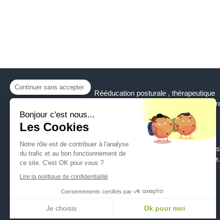
Continuer sans accepter
Rééducation posturale , thérapeutique
et préventive, selon la méthode Mézièr
et des chaînes musculaires GDS
Bonjour c'est nous...
Les Cookies
Inés Cubilllos
est masseur-
Notre rôle est de contribuer à l'analyse
kinésithérapeute et vous accueille dans
du trafic et au bon fonctionnement de
son cabinet à
Saint-Germain-en-Laye
.
ce site. C'est OK pour vous ?
Inés Cubillos consulte avec ou sans
Lire la politique de confidentialité
ordonnance, et accepte la carte vitale
Consentements certifiés par
©2020 Inés Cubillos
Je choisis
Ok pour moi